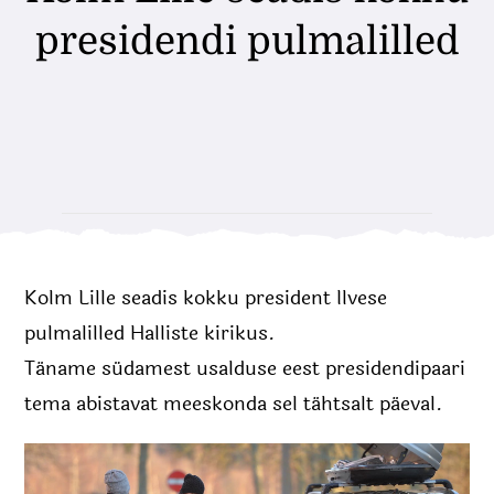
presidendi pulmalilled
Uudised
Kontakt
Kolm Lille seadis kokku president Ilvese
pulmalilled Halliste kirikus.
Täname südamest usalduse eest presidendipaari
tema abistavat meeskonda sel tähtsalt päeval.