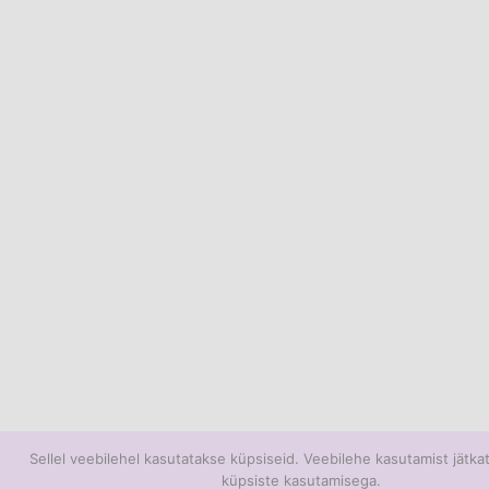
Sellel veebilehel kasutatakse küpsiseid. Veebilehe kasutamist jätk
küpsiste kasutamisega.