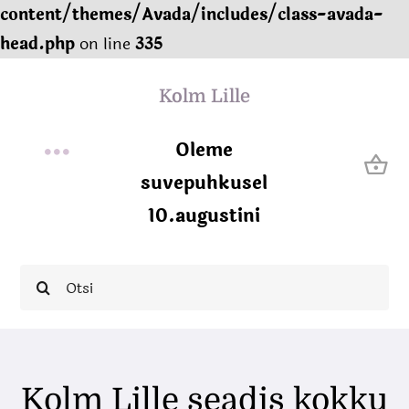
content/themes/Avada/includes/class-avada-
head.php
on line
335
Skip
Kolm Lille
to
content
Oleme
Toggle
suvepuhkusel
Avaleht
10.augustini
Navigation
Meist
Search
for:
E-pood
Teenused
Kolm Lille seadis kokku