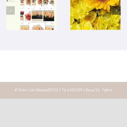
© Kolm Lille lillepood2026 | Tel
6485209
| Raua 25, Tallinn