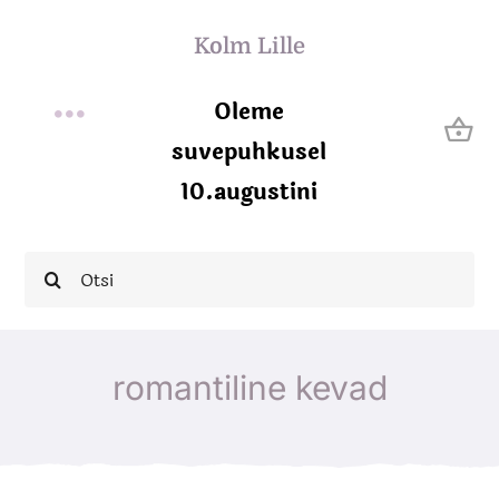
Skip
Kolm Lille
to
content
Oleme
Toggle
suvepuhkusel
Avaleht
10.augustini
Navigation
Meist
Search
for:
E-pood
romantiline kevad
Teenused
Uudised